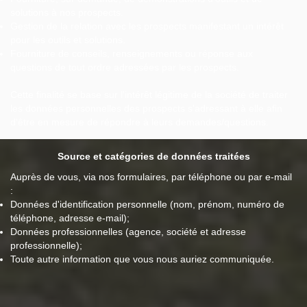
solutions à nos prospects.
Gestion de la relation avec les prospects manifestant un intérêt
pour les outils et solutions.
Fourniture de conseils, renseignements ou réponse aux
questions de tout ordre adressées par les prospects.
Cette finalité se base sur l'intérêt légitime de la société de traiter
les données personnelles des prospects s'adressant à elle afin
d'être en mesure de répondre à leurs demandes/questions.
Source et catégories de données traitées
Auprès de vous, via nos formulaires, par téléphone ou par e-mail
:
Données d'identification personnelle (nom, prénom, numéro de
téléphone, adresse e-mail);
Données professionnelles (agence, société et adresse
professionnelle);
Toute autre information que vous nous auriez communiquée.