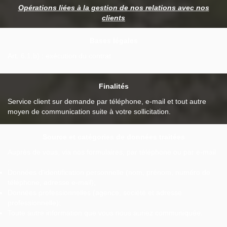
Opérations liées à la gestion de nos relations avec nos
clients
Bases légales
Art. 6.1.b) : exécution du contrat
Finalités
Service client sur demande par téléphone, e-mail et tout autre
moyen de communication suite à votre sollicitation.
Source et catégories de données traitées
Auprès de vous, via nos formulaires, par téléphone ou par e-mail
:
Données d'identification personnelle (nom, prénom, numéro de
téléphone, adresse e-mail);
Données professionnelles (agence, société et adresse
professionnelle);
Toute autre information que vous nous auriez communiquée.