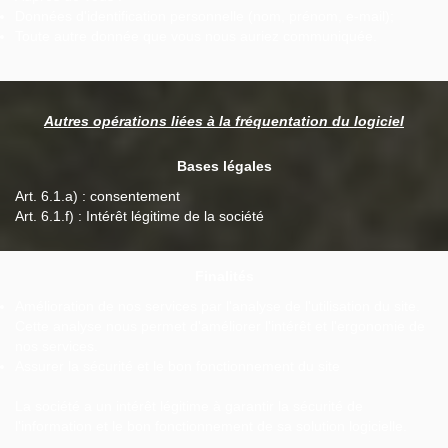
Données d'identification personnelle (nom, prénom, e-mail);
Toute autre donnée que vous nous auriez communiquée.
Autres opérations liées à la fréquentation du logiciel
Bases légales
Art. 6.1.a) : consentement
Art. 6.1.f) : Intérêt légitime de la société
Finalités
Amélioration de nos services par l'analyse de l'utilisation du site.
Cette analyse nous permet d'améliorer l'intérêt et l'ergonomie de
nos services.
Assurer la sécurité et le bon fonctionnement du site
La société a un intérêt légitime à garantir la sécurité de
l'information et le bon fonctionnement de sa solution logicielle.