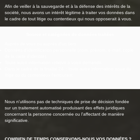
Afin de veiller à la sauvegarde et à la défense des intérêts de la
société, nous avons un intérêt légitime à traiter vos données dans
le cadre de tout litige ou contentieux qui nous opposerait à vous.
Source et catégories de données traitées
Auprès de vous ou auprès d'un tiers :
Données d'identification personnelle (nom, prénom, e-mail, copie
de la carte d'identité);
Toute autre information relative à votre demande;
Dans le cadre de la finalité 24. : toute autre information issue du
litige ou du contentieux l'entourant.
Nous n'utilisons pas de techniques de prise de décision fondée
sur un traitement automatisé produisant des effets juridiques
concernant la personne concernée ou l'affectant de manière
significative.
COMBIEN DE TEMPS CONSERVONS-NOUS VOS DONNÉES ?