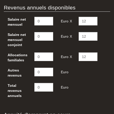
Revenus annuels disponibles
Salaire net
Euro
X
mensuel
Salaire net
Euro
X
mensuel
conjoint
Allocations
Euro
X
familiales
Autres
Euro
revenus
Total
Euro
revenus
annuels