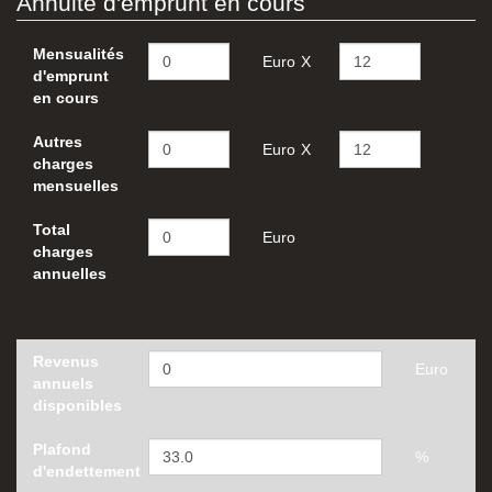
Annuité d'emprunt en cours
Mensualités
Euro
X
d'emprunt
en cours
Autres
Euro
X
charges
mensuelles
Total
Euro
charges
annuelles
Revenus
Euro
annuels
disponibles
Plafond
%
d'endettement