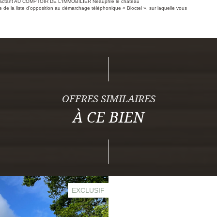
 contactant AU COMPTOIR DE L'IMMOBILIER Neauphle le château
e la liste d'opposition au démarchage téléphonique « Bloctel », sur laquelle vous
OFFRES SIMILAIRES
À CE BIEN
EXCLUSIF