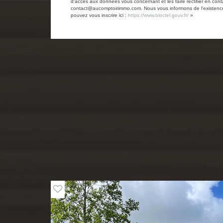
d'accès aux données vous concernant et les faire rectifier en
contact@aucomptoirimmo.com. Nous vous informons de l'existence d
pouvez vous inscrire ici :
https://www.bloctel.gouv.fr/
»