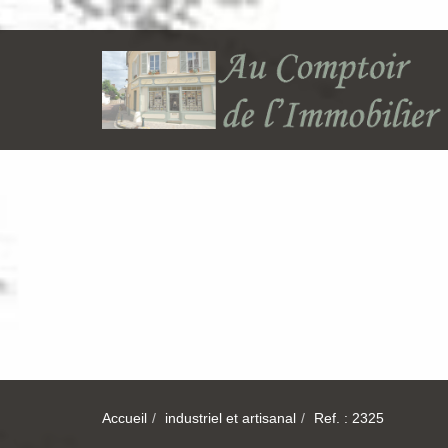
Accueil
industriel et artisanal
Ref. : 2325