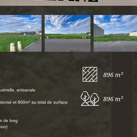
896 m²
trielle, artisanale
896 m²
utorisé et 800m² au total de surface
m de long
mion)