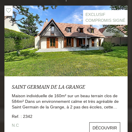
EXCLUSIF
COMPROMIS SIGNÉ
SAINT GERMAIN DE LA GRANGE
Maison individuelle de 160m² sur un beau terrain clos de
584m² Dans un environnement calme et très agréable de
Saint Germain de la Grange, à 2 pas des écoles, cette
maison traditionnelle et individuelle de 1990 vous propose
Ref. : 2342
une belle entrée cathédrale, un séjour très lumineux de
43m² avec une cheminée insert, une cuisine récente
N.C
DÉCOUVRIR
aménagée de 10m²..avec un accès aux 2 garages (côte à