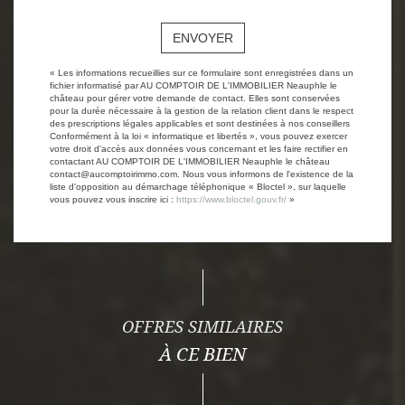
ENVOYER
« Les informations recueillies sur ce formulaire sont enregistrées dans un
fichier informatisé par AU COMPTOIR DE L'IMMOBILIER Neauphle le
château pour gérer votre demande de contact. Elles sont conservées
pour la durée nécessaire à la gestion de la relation client dans le respect
des prescriptions légales applicables et sont destinées à nos conseillers
Conformément à la loi « informatique et libertés », vous pouvez exercer
votre droit d'accès aux données vous concernant et les faire rectifier en
contactant AU COMPTOIR DE L'IMMOBILIER Neauphle le château
contact@aucomptoirimmo.com. Nous vous informons de l'existence de la
liste d'opposition au démarchage téléphonique « Bloctel », sur laquelle
vous pouvez vous inscrire ici :
https://www.bloctel.gouv.fr/
»
OFFRES SIMILAIRES
À CE BIEN