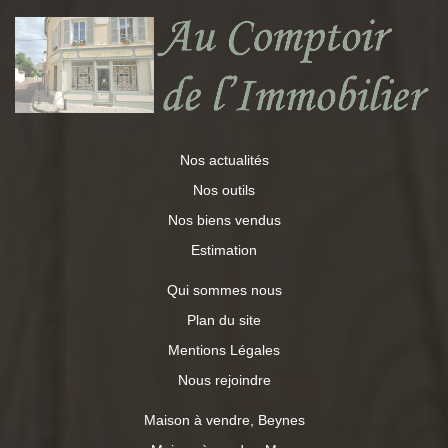
en voutains. Pour finir de vous séduire, un superbe jardin
ensoleillé avec terrasse et piscine ! Et une maison en
dépendance avec 50m² d'appartement rénové à l'étage et
de plain-pied un garage et 2 ateliers. Une propriété
d'exception aux possibilités multiples, des prestations de
qualité en osmose avec l'esprit de cette demeure
cocooning, idéale pour y passer des moments magiques
en famille ou avec des amis ! Rare sur le secteur!
Nos actualités
Nos outils
Nos biens vendus
Estimation
Qui sommes nous
Plan du site
Mentions Légales
Nous rejoindre
Maison à vendre, Beynes