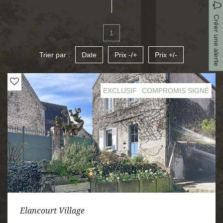
Créer une alerte
1
Trier par :
Date
Prix -/+
Prix +/-
EXCLUSIF
COMPROMIS SIGNÉ
Elancourt Village