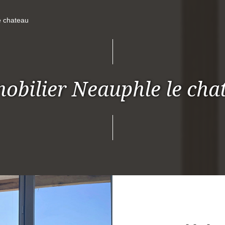
e chateau
obilier Neauphle le cha