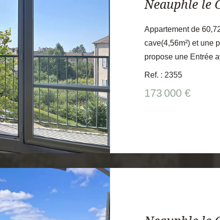
Neauphle le 
Appartement de 60,72
cave(4,56m²) et une pl
propose une Entrée a
équipée, un Séjour d
Ref. : 2355
oublier un espace nui
173 000 €
Chambres, un Dressin
Idéalement situé au c
sécurisée, dotée d'un
apprécierez la proxim
ses commerces, des éc
que des transports. Un appartement lumineux avec un
rapport qualité/prix /surfa
Villiers/Neauphle à 
Montparnasse à 30mn)