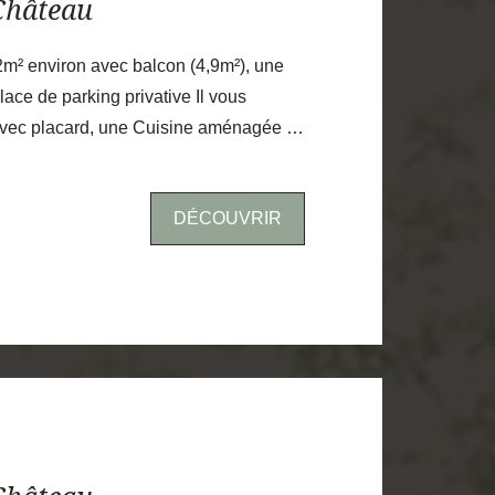
Château
m² environ avec balcon (4,9m²), une
ace de parking privative Il vous
vec placard, une Cuisine aménagée et
onnant sur un balcon plein sud Sans
t avec un Couloir qui dessert 2
DÉCOUVRIR
g, une salle d'eau et des WC.
alme, au coeur d'une résidence
 grand parc arboré et clos, vous
ité immédiate du coeur du village et de
oles maternelles et primaires, ainsi
ce très intéressant GARE de
5mn ou GARE de plaisir 8mn (Paris-
 Paris par la RN12 à 5mn,direction