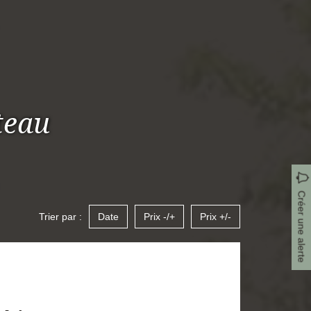
teau
Créer une alerte
Trier par :
Date
Prix -/+
Prix +/-