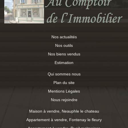
sol offre un bel espace buanderie/rangements, un atelier,
une cave et un double garage. Et pour finir, un agréable
jardin avec ses 2 terrasses. Rien à faire dans cette
maison, juste s'installer en famille et y recevoir des amis
afin de profiter de son calme, de ses volumes et de sa
luminosité ! Centre village de Neauphle à 5 minutes, école
Nos actualités
maternelle et ramassage scolaire pour école primaire et
collège à proximité immédiate GARE de Plaisir Grignon à
Nos outils
5mn en voiture et 10 minutes en bus (Paris-
Montparnasse à 30mn) Paris par la RN12 à 5mn,
Nos biens vendus
direction Paris ou Dreux
Estimation
Qui sommes nous
Plan du site
Mentions Légales
Nous rejoindre
Maison à vendre, Neauphle le chateau
Appartement à vendre, Fontenay le fleury