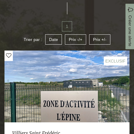
Créer une alerte
1
Trier par :
Date
Prix -/+
Prix +/-
EXCLUSIF
Villiers Saint Frédéric